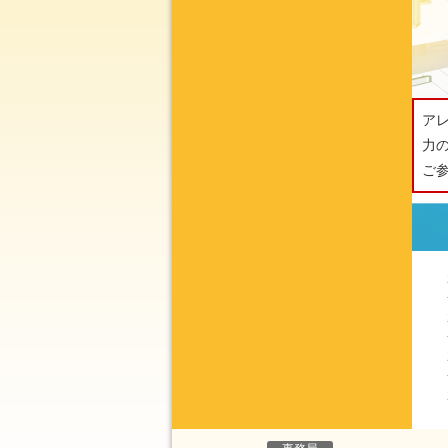
ア
力
ご