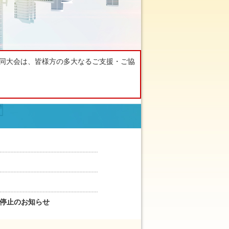
会合同大会は、皆様方の多大なるご支援・ご協
ビス停止のお知らせ
日） 17:00（21時間停止予定）
記時間帯でUMINサーバのホ