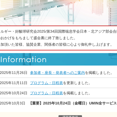
レルギー・好酸球研究会2025/第34回国際喘息学会日本・北アジア部
のおかげをもちまして盛会裏に終了致しました。
参加頂いた皆様、協賛企業、関係者の皆様に心より御礼申し上げます。
2025年11月26日
参加者・座長・発表者へのご案内
を掲載しました。
2025年11月11日
プログラム・日程表
を更新しました。
2025年10月24日
プログラム・日程表
を掲載しました。
2025年10月3日
【重要】2025年10月24日（金曜日）UMIN全サー
2025年10月24日（金曜日） 20:00～10月25日（土曜
東京大学の定期電源設備保守作業に伴う停電のため、上